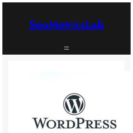
İçeriğe
geç
SeoMetricsLab