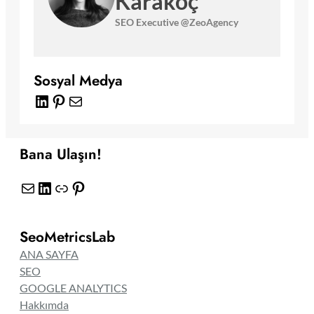
Karakoç
SEO Executive @ZeoAgency
Sosyal Medya
LinkedIn
Pinterest
E-posta
Bana Ulaşın!
E-posta
LinkedIn
Bağlantı
Pinterest
SeoMetricsLab
ANA SAYFA
SEO
GOOGLE ANALYTICS
Hakkımda