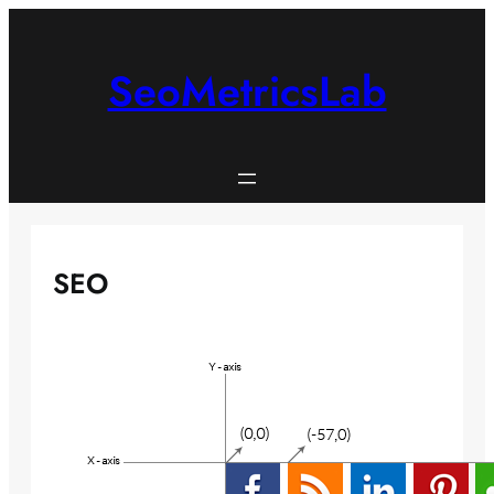
İçeriğe
geç
SeoMetricsLab
SEO